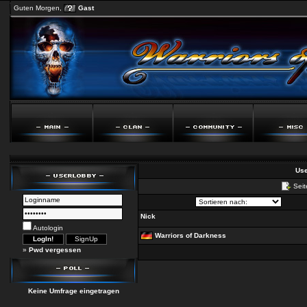
Guten Morgen,
Gast
Use
Seit
Nick
Autologin
Warriors of Darkness
»
Pwd vergessen
Keine Umfrage eingetragen