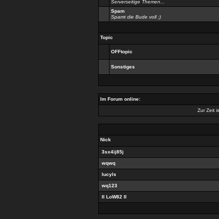
Serverseitige Themen...
Spam
Spamt die Bude voll ;)
Topic
OFFtopic
Sonstiges
Im Forum online:
Zur Zeit i
Nick
3sx4ij85j
wqwq
lucyls
wq123
II LoW82 II