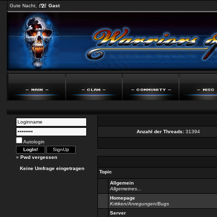
Gute Nacht,
Gast
Anzahl der Threads:
31394
Autologin
»
Pwd vergessen
Keine Umfrage eingetragen
Topic
Allgemein
Allgemeines...
Homepage
Kritiken/Anregungen/Bugs
Server