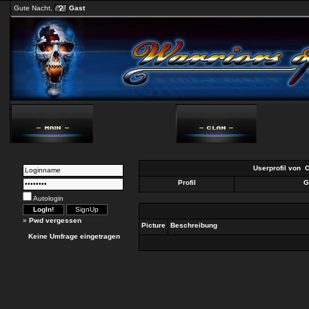
Gute Nacht,
Gast
Userprofil von
O
Profil
G
Autologin
»
Pwd vergessen
Picture
Beschreibung
Keine Umfrage eingetragen