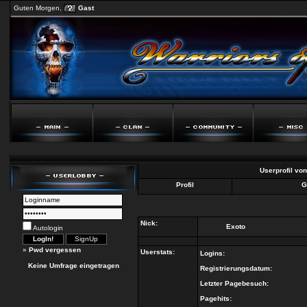
Guten Morgen,
Gast
Userprofil vo
Profil
G
Nick:
Exoto
Autologin
»
Pwd vergessen
Userstats:
Logins:
Keine Umfrage eingetragen
Registrierungsdatum:
Letzter Pagebesuch:
Pagehits: