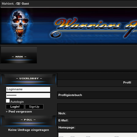
Mahlzeit,
Gast
Profil
Profilgästebuch
Autologin
»
Pwd vergessen
Nick:
E-Mail:
Homepage:
Keine Umfrage eingetragen