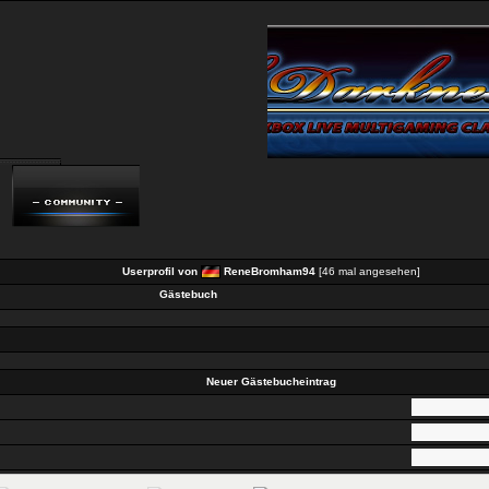
Userprofil von
ReneBromham94
[46 mal angesehen]
Gästebuch
Neuer Gästebucheintrag