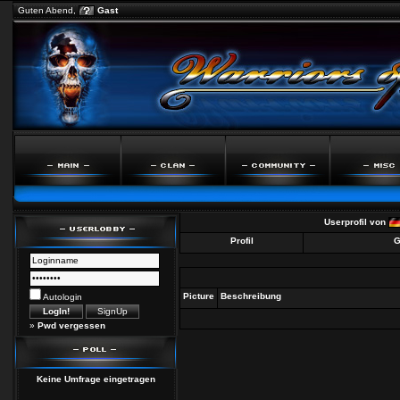
Guten Abend,
Gast
Userprofil von
Profil
G
Picture
Beschreibung
Autologin
»
Pwd vergessen
Keine Umfrage eingetragen