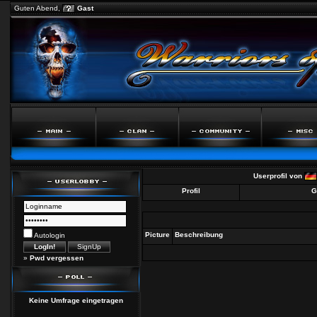
Guten Abend,
Gast
Userprofil von
Profil
G
Picture
Beschreibung
Autologin
»
Pwd vergessen
Keine Umfrage eingetragen