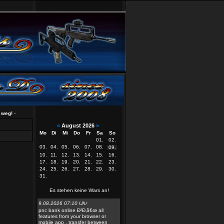
!
-
«
August 2026
»
Mo
Di
Mi
Do
Fr
Sa
So
01.
02.
03.
04.
05.
06.
07.
08.
09.
10.
11.
12.
13.
14.
15.
16.
17.
18.
19.
20.
21.
22.
23.
24.
25.
26.
27.
28.
29.
30.
31.
Es stehen keine Wars an!
9.08.2026 07:10 Uhr
pnc bank online Ð²Ð‚â€œ all
features from your browser or
mobile app . transfer between