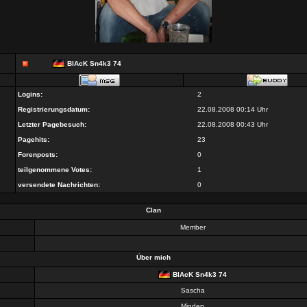
BlAcK Sn4k3 74
Logins:
2
Registrierungsdatum:
22.08.2008 00:14 Uhr
Letzter Pagebesuch:
22.08.2008 00:43 Uhr
Pagehits:
23
Forenposts:
0
teilgenommene Votes:
1
versendete Nachrichten:
0
Clan
Member
Über mich
BlAcK Sn4k3 74
Sascha
Minden