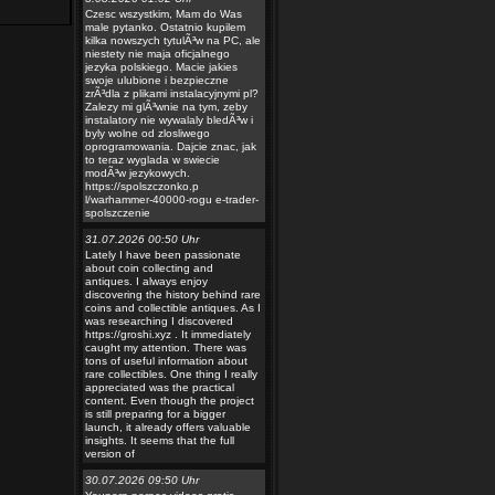
Czesc wszystkim, Mam do Was
male pytanko. Ostatnio kupilem
kilka nowszych tytulÃ³w na PC, ale
niestety nie maja oficjalnego
jezyka polskiego. Macie jakies
swoje ulubione i bezpieczne
zrÃ³dla z plikami instalacyjnymi pl?
Zalezy mi glÃ³wnie na tym, zeby
instalatory nie wywalaly bledÃ³w i
byly wolne od zlosliwego
oprogramowania. Dajcie znac, jak
to teraz wyglada w swiecie
modÃ³w jezykowych.
https://spolszczonko.p
l/warhammer-40000-rogu e-trader-
spolszczenie
31.07.2026 00:50 Uhr
Lately I have been passionate
about coin collecting and
antiques. I always enjoy
discovering the history behind rare
coins and collectible antiques. As I
was researching I discovered
https://groshi.xyz . It immediately
caught my attention. There was
tons of useful information about
rare collectibles. One thing I really
appreciated was the practical
content. Even though the project
is still preparing for a bigger
launch, it already offers valuable
insights. It seems that the full
version of
30.07.2026 09:50 Uhr