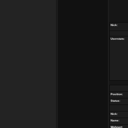
Nick:
Userstats:
Position:
Status:
Nick:
Name:
Wohnort: