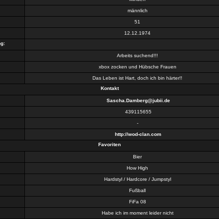
männlich
51
12.12.1974
g:
Arbeits suchend!!!
xbox zocken und Hübsche Frauen
Das Leben ist Hart, doch ich bin härter!!
Kontakt
Sascha.Damberg@jubii.de
439115655
-
http://wod-clan.com
Favoriten
Bier
How High
Hardstyl / Hardcore / Jumpstyl
Fußball
FiFa 08
Habe ich im moment leider nicht