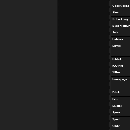
Geschlecht:
Alter:
Geburtstag:
Beschreibun
Job:
Hobbys:
Motto:
E-Mail:
ICQ-Nr.:
XFire:
Homepage:
Drink:
Film:
Musik:
Sport:
Spiel:
Clan: