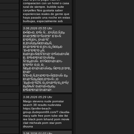
comparacion con un hotel o casa
rural de siempre. bubble suite
canyelles Nos gustaria saber
experiencias reales de gente que
haya pasado una noche en estas
burbujas, especialmente sob
3.08.2026 05:55 Uhr
Ð•ÑÐ»Ð¸ Ð²Ñ‹ Ñ…Ð¾Ñ‚Ð¸Ñ‚Ðµ
Ð½Ð°Ð¶Ð´Ð°Ñ‡ÐºÐ° Ð´Ð»Ñ
Ð°Ð²Ñ‚Ð¾, Ð½Ð°Ñˆ
Ð¸Ð½Ñ‚ÐµÑ€Ð½ÐµÑ‚
Ð¼Ð°Ð³Ð°Ð·Ð¸Ð½ Ð¿Ñ€ÐµÐ
´Ð»Ð°Ð³Ð°Ð µÑ‚
Ð±Ð¾Ð»ÑŒÑˆÐ¾Ð¹ Ð²Ñ‹Ð±Ð¾Ñ€
Ð¸ Ð²Ñ‹Ð³Ð¾Ð´Ð½Ñ‹Ðµ
Ñ†ÐµÐ½Ñ‹. ÐŸÑ€Ð¾Ð¼Ð¾-
Ð°ÐºÑ† Ð¸Ð¸ Ð¸
ÑÐµÐ·Ð¾Ð½Ð½Ñ‹Ðµ ÑÐºÐ¸Ð´ÐºÐ¸
Ð½Ð°
ÑˆÐ»Ð¸Ñ„Ð¾Ð²Ð°Ð»ÑŒÐ½Ñ‹ Ðµ
Ð¼Ð°Ñ‚ÐµÑ€Ð¸Ð°Ð»Ñ ‹ Ð
´ÐµÐ»Ð°ÑŽÑ‚ Ð¿Ð¾ÐºÑƒÐ¿ÐºÑƒ
ÐµÑ‰Ñ‘ Ð±Ð¾Ð»ÐµÐµ
Ð²Ñ‹Ð³Ð¾Ð´Ð½Ð¾Ð¹.
3.08.2026 05:29 Uhr
Margo stevens nude pornstar
search 38 results nudevista
https://jenifer-beach-
group.dudeporn69.com/? claudia-
macy safe free porn tube site ilst
ree black porn lohand porn movie
clair micheals porn star porn
druuna
3.08.2026 01:02 Uhr