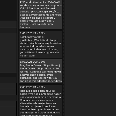
PNC and other banks . ZelleÐ’Â®
sends money in minutes . supports
iOS 17.0 or later and Android
devices . pnc.com login Ð²Ð‚â€œ
access all your accounts and tools
. the sign-on page is secure .
enroll if you are a new user .
explore Quick Tours for new
features .
8.08.2026 22:43 Uhr
[url=https://wordle-or
g.github.io/]Wordle[/u rl]: To get
started, simply enter any five-letter
word to find out which letters
match the hidden word. In total,
you will have 6 tries to guess the
hidden word.
8.08.2026 22:42 Uhr
Play Slope Game | Slope Game |
Slope Game | Slope Game online
for free! Control a ball rolling down
a never-ending slope, avoid
obstacles, and see how far you
can go in this addictive 3D endless
7.08.2026 01:40 Uhr
Hola a los que esten aqui, mi
pareja y yo nos planteamos hacer
una excursion de fin de semana a
Ronda y hemos visto varias
alternativas de alojamiento en
burbuja con jacuzzi que lucen
bastante bien, pero la verdad es
que nos genera algunas dudas si
vale la pena pagar mas en