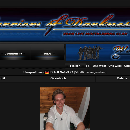
Und weg!
-
Und weg!
-
Und weg!
-
Und weg
Userprofil von
BlAcK Sn4k3 74
[56546 mal angesehen]
ofil
Gästebuch
Galerie