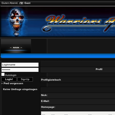
Guten Abend,
Gast
Profil
Autologin
Profilgästebuch
»
Pwd vergessen
Keine Umfrage eingetragen
Nick:
E-Mail:
Homepage: