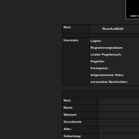
Nick:
ReneAxd6044
Userstats:
Logins:
Registrierungsdatum:
Letzter Pagebesuch:
Pagehits:
Forenposts:
teilgenommene Votes:
versendete Nachrichten:
Nick:
Name:
Wohnort:
Geschlecht:
Alter:
Geburtstag: