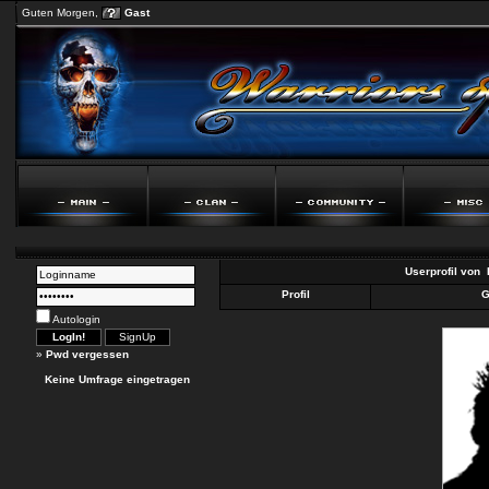
Guten Morgen,
Gast
Userprofil von
Profil
G
Autologin
»
Pwd vergessen
Keine Umfrage eingetragen