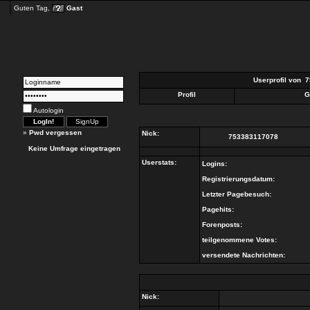
Guten Tag,
Gast
Userprofil von
7
Profil
G
Autologin
»
Pwd vergessen
Nick:
753383117078
Keine Umfrage eingetragen
Userstats:
Logins:
Registrierungsdatum:
Letzter Pagebesuch:
Pagehits:
Forenposts:
teilgenommene Votes:
versendete Nachrichten:
Nick: