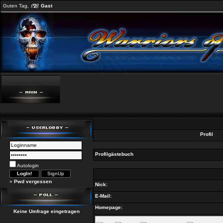
Guten Tag,
Gast
Profil
Profilgästebuch
Autologin
»
Pwd vergessen
Nick:
E-Mail:
Homepage:
Keine Umfrage eingetragen