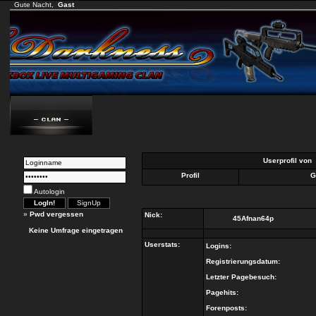
Gute Nacht,
Gast
Userprofil von
Profil
G
Autologin
»
Pwd vergessen
Nick:
45Afnan64p
Keine Umfrage eingetragen
Userstats:
Logins:
Registrierungsdatum:
Letzter Pagebesuch:
Pagehits:
Forenposts: