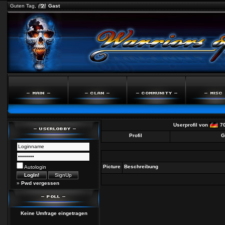
Guten Tag,
Gast
Userprofil von
7
Profil
G
Picture
Beschreibung
Autologin
»
Pwd vergessen
Keine Umfrage eingetragen