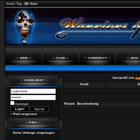
Guten Tag,
Gast
Userprofil von
Profil
G
Picture
Beschreibung
Autologin
»
Pwd vergessen
Keine Umfrage eingetragen