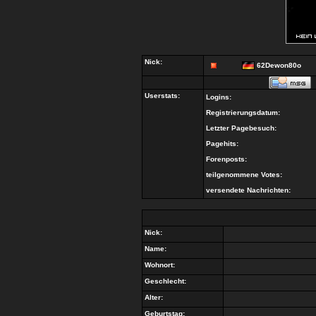
Nick:
62Dewon80o
Userstats:
Logins:
Registrierungsdatum:
Letzter Pagebesuch:
Pagehits:
Forenposts:
teilgenommene Votes:
versendete Nachrichten:
Nick:
Name:
Wohnort:
Geschlecht:
Alter:
Geburtstag: