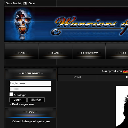
Gute Nacht,
Gast
Userprofil von
Profil
G
Autologin
»
Pwd vergessen
Keine Umfrage eingetragen