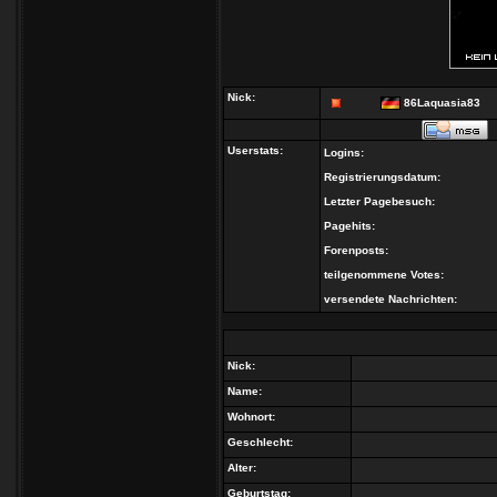
Nick:
86Laquasia83
Userstats:
Logins:
Registrierungsdatum:
Letzter Pagebesuch:
Pagehits:
Forenposts:
teilgenommene Votes:
versendete Nachrichten:
Nick:
Name:
Wohnort:
Geschlecht:
Alter:
Geburtstag: