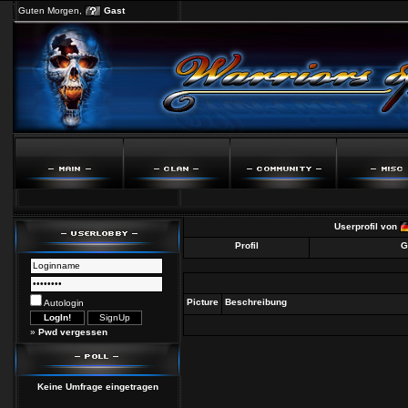
Guten Morgen,
Gast
Userprofil von
Profil
G
Picture
Beschreibung
Autologin
»
Pwd vergessen
Keine Umfrage eingetragen