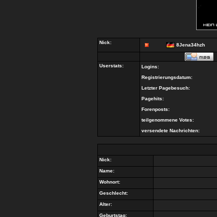
Nick:
8Jena34hzh
Userstats:
Logins:
Registrierungsdatum:
Letzter Pagebesuch:
Pagehits:
Forenposts:
teilgenommene Votes:
versendete Nachrichten:
Nick:
Name:
Wohnort:
Geschlecht:
Alter:
Geburtstag: