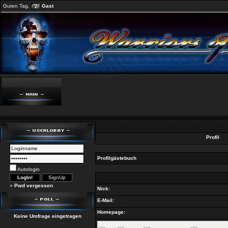
Guten Tag,
Gast
Profil
Profilgästebuch
Autologin
»
Pwd vergessen
Nick:
E-Mail:
Homepage:
Keine Umfrage eingetragen