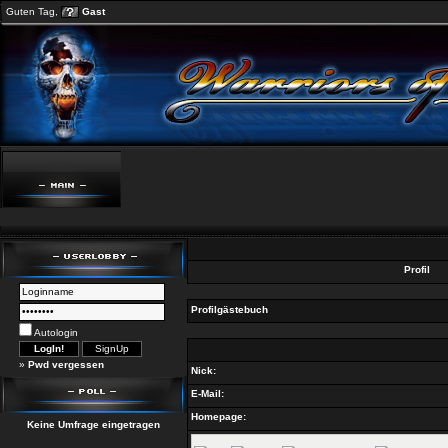
Guten Tag,
Gast
Profil
Profilgästebuch
Autologin
»
Pwd vergessen
Nick:
E-Mail:
Homepage:
Keine Umfrage eingetragen