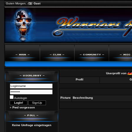
Guten Morgen,
Gast
Userprofil von
Profil
G
Picture
Beschreibung
Autologin
»
Pwd vergessen
Keine Umfrage eingetragen