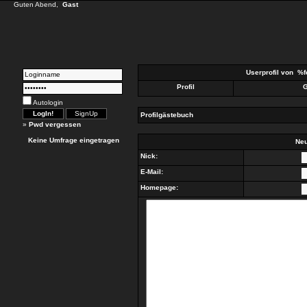
Guten Abend,
Gast
Userprofil von
%f
Profil
G
Autologin
Profilgästebuch
»
Pwd vergessen
Keine Umfrage eingetragen
Neu
Nick:
E-Mail:
Homepage: