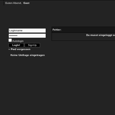
Guten Abend,
Gast
Fehler:
Du musst eingeloggt s
Autologin
»
Pwd vergessen
Keine Umfrage eingetragen