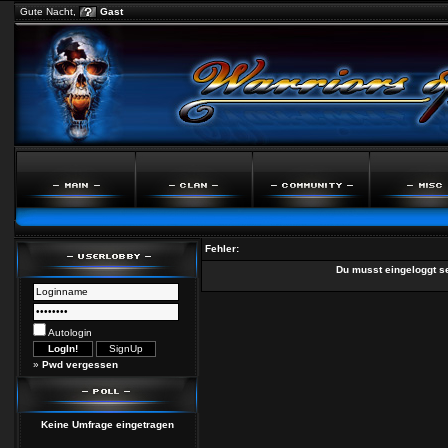
Gute Nacht,
Gast
Fehler:
Du musst eingeloggt s
Autologin
»
Pwd vergessen
Keine Umfrage eingetragen