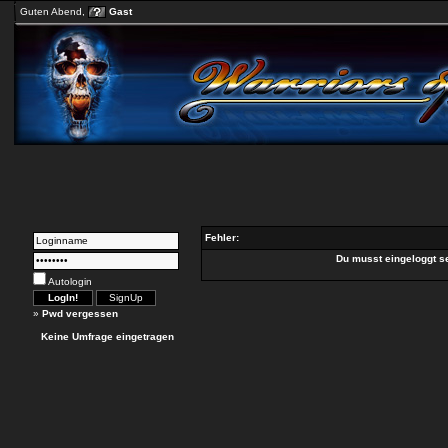
Guten Abend,
Gast
Fehler:
Du musst eingeloggt s
Autologin
»
Pwd vergessen
Keine Umfrage eingetragen