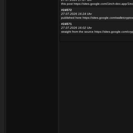
this post https://sites.google.com/1inch-dex.app/1inc
#24572
27.07.2026 16:24 Uhr
published here https://sites.google.com/walletcrypto
#24571
27.07.2026 16:02 Uhr
straight from the source https://sites.google.com/cr