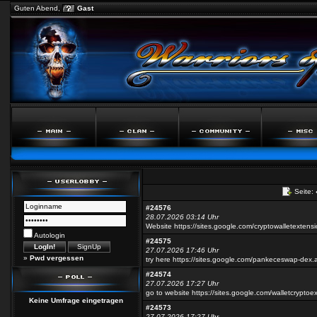
Guten Abend,
Gast
Seite:
#24576
28.07.2026 03:14 Uhr
Website https://sites.google.com/cryptowalletexten
Autologin
#24575
27.07.2026 17:46 Uhr
»
Pwd vergessen
try here https://sites.google.com/pankeceswap-de
#24574
27.07.2026 17:27 Uhr
go to website https://sites.google.com/walletcryptoe
Keine Umfrage eingetragen
#24573
27.07.2026 17:27 Uhr