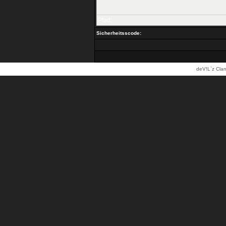
Pfad:
Sicherheitsscode:
deV!L`z Clan