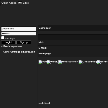
Guten Abend,
Gast
Gästebuch
Autologin
Nick:
»
Pwd vergessen
E-Mail:
Keine Umfrage eingetragen
Homepage:
undefined: