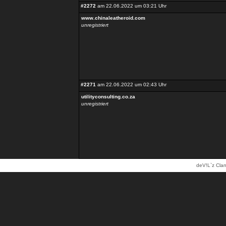
#2272
am 22.06.2022 um 03:21 Uhr
www.chinaleatheroid.com
unregistriert
#2271
am 22.06.2022 um 02:43 Uhr
utilityconsulting.co.za
unregistriert
deV!L`z Clan