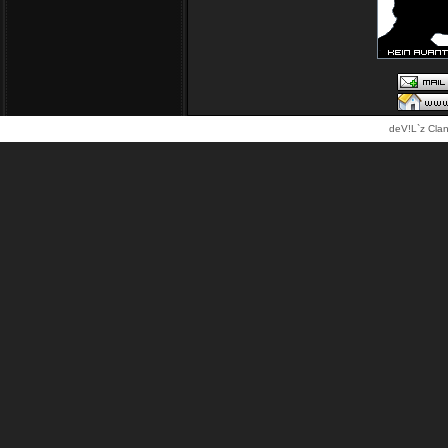
deV!L`z Clan