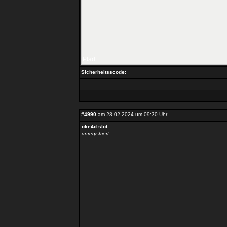
Pfad:
Sicherheitsscode:
#4990
am 28.02.2024 um 09:30 Uhr
oke4d slot
unregistriert