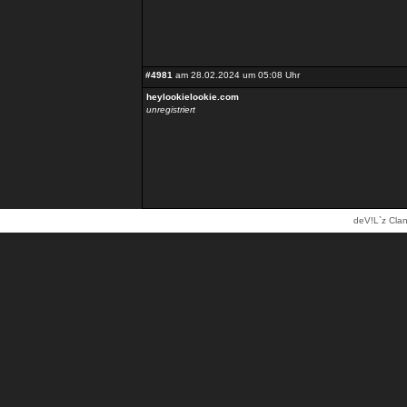
#4981
am 28.02.2024 um 05:08 Uhr
heylookielookie.com
unregistriert
deV!L`z Clan