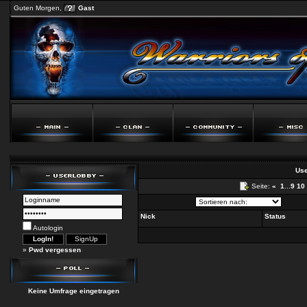
Guten Morgen,
Gast
Use
Seite:
«
1
...
9
10
Nick
Status
Autologin
»
Pwd vergessen
Keine Umfrage eingetragen