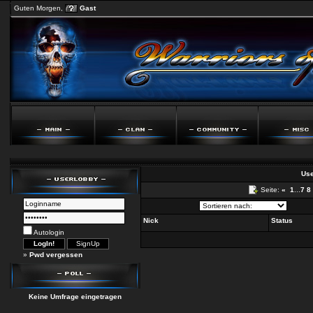
Guten Morgen,
Gast
Use
Seite:
«
1
...
7
8
Nick
Status
Autologin
»
Pwd vergessen
Keine Umfrage eingetragen