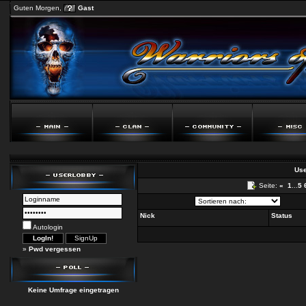
Guten Morgen,
Gast
Use
Seite:
«
1
...
5
Nick
Status
Autologin
»
Pwd vergessen
Keine Umfrage eingetragen