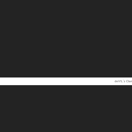
deV!L`z Clan